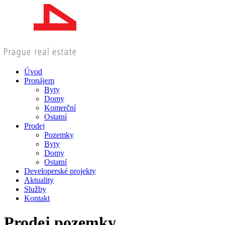
Úvod
Pronájem
Byty
Domy
Komerční
Ostatní
Prodej
Pozemky
Byty
Domy
Ostatní
Developerské projekty
Aktuality
Služby
Kontakt
Prodej pozemky