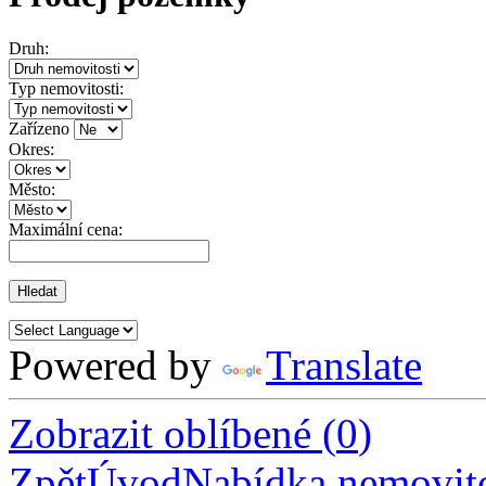
Druh:
Typ nemovitosti:
Zařízeno
Okres:
Město:
Maximální cena:
Powered by
Translate
Zobrazit oblíbené
(
0
)
Zpět
Úvod
Nabídka nemovito