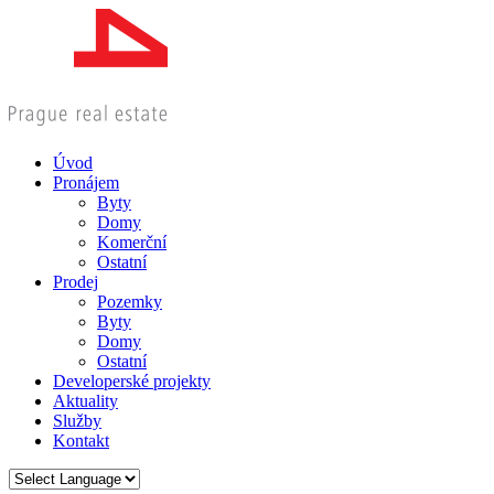
Úvod
Pronájem
Byty
Domy
Komerční
Ostatní
Prodej
Pozemky
Byty
Domy
Ostatní
Developerské projekty
Aktuality
Služby
Kontakt