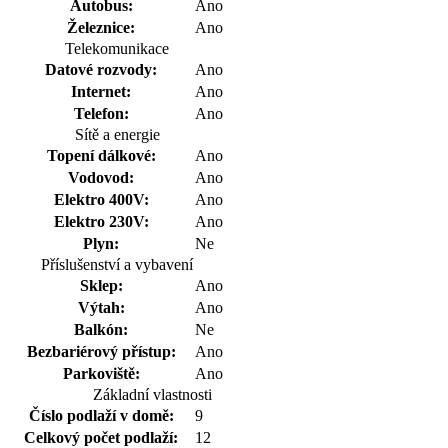
Autobus:
Ano
Železnice:
Ano
Telekomunikace
Datové rozvody:
Ano
Internet:
Ano
Telefon:
Ano
Sítě a energie
Topení dálkové:
Ano
Vodovod:
Ano
Elektro 400V:
Ano
Elektro 230V:
Ano
Plyn:
Ne
Příslušenství a vybavení
Sklep:
Ano
Výtah:
Ano
Balkón:
Ne
Bezbariérový přístup:
Ano
Parkoviště:
Ano
Základní vlastnosti
Číslo podlaží v domě:
9
Celkový počet podlaží:
12