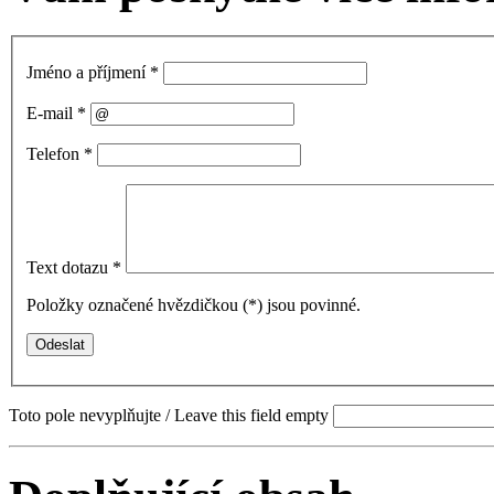
Jméno a příjmení
*
E-mail
*
Telefon
*
Text dotazu
*
Položky označené hvězdičkou (
*
) jsou povinné.
Toto pole nevyplňujte / Leave this field empty