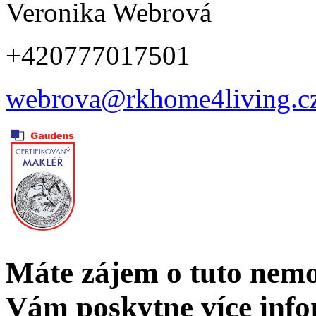
Veronika Webrová
+420777017501
webrova@rkhome4living.c
Máte zájem o tuto nem
Vám poskytne více info