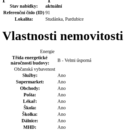
Stav nabídky:
aktuální
Referenční číslo (ID)
91
Lokalita:
Studánka, Pardubice
Vlastnosti nemovitosti
Energie
Třída energetické
B - Velmi úsporná
náročnosti budovy:
Občanská vybavenost
Služby:
Ano
Supermarket:
Ano
Obchody:
Ano
Pošta:
Ano
Lékař:
Ano
Škola:
Ano
Školka:
Ano
Dálnice:
Ano
MHD:
Ano