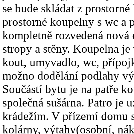
se bude skládat z prostorné
prostorné koupelny s wc a p
kompletně rozvedená nová e
stropy a stěny. Koupelna je
kout, umyvadlo, wc, přípoj
možno dodělání podlahy vý
Součástí bytu je na patře k
společná sušárna. Patro je 
krádežím. V přízemí domu s
kolárny, výtahy(osobní, nák